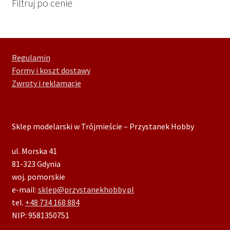
Filtruj po cenie
Regulamin
Formy i koszt dostawy
Zwroty i reklamacje
Sklep modelarski w Trójmieście – Przystanek Hobby
ul. Morska 41
81-323
Gdynia
woj. pomorskie
e-mail:
sklep@przystanekhobby.pl
tel.
+48 734 168 884
NIP:
9581350751