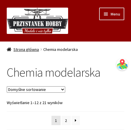
Przejdź
Przejdź
Menu
do
do
nawigacji
treści
Strona główna
Strona główna
Chemia modelarska
Sklep
Chemia modelarska
O nas
Galeria
Wyświetlanie 1–12 z 21 wyników
Warsztaty modelarskie Gdynia
Blog
1
2