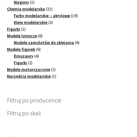
1
produkt
Wagony
1
produkt
21
Chemia modelarska
21
produktów
19
Farby modelarskie – akrylowe
19
2
produktów
Kleje modelarskie
2
1
produkty
Figurki
1
produkt
6
Modele lotnicze
6
produktów
6
Modele samolotów do sklejania
6
6
produktów
Modele figurek
6
4
produktów
Dinozaury
4
2
produkty
Figurki
2
produkty
1
Modele motoryzacyjne
1
produkt
1
Narzędzia modelarskie
1
produkt
Filtruj po producencie
Filtruj po skali