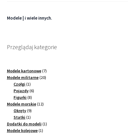
Modele
militarne
|
i wiele innych.
Przeglądaj kategorie
7
Modele kartonowe
7
20
produktów
Modele militarne
20
1
produktów
Czołgi
1
produkt
6
Pojazdy
6
8
produktów
Figurki
8
produktów
12
Modele morskie
12
9
produktów
Okręty
9
1
produktów
Statki
1
produkt
1
Dodatki do modeli
1
1
produkt
Modele kolejowe
1